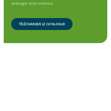
aménager votre extérieur.
TÉLÉCHARGER LE CATALOGUE
PRODUITS
ÉTUDE
GARANTIS JUSQU'À
PERSONNALISÉE ET
30 ANS
DEVIS GRATUIT
Pour vous assurer la
Parce que chaque projet