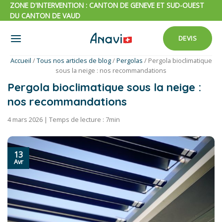
Passer
ZONE D'INTERVENTION : CANTON DE GENEVE ET SUD-OUEST
DU CANTON DE VAUD
au
contenu
DEVIS
Accueil
/
Tous nos articles de blog
/
Pergolas
/
Pergola bioclimatique
sous la neige : nos recommandations
Pergola bioclimatique sous la neige :
nos recommandations
4 mars 2026 | Temps de lecture : 7min
13
Avr