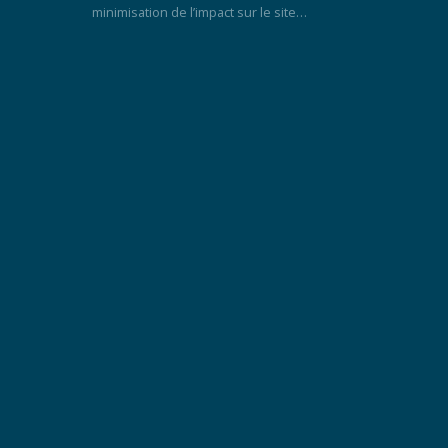
minimisation de l’impact sur le site…
Composez la claustra
aluminium qui vous
correspond