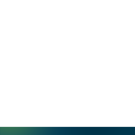
style.
DURABILITÉ
Les matériaux de qualité
supérieure utilisés et
l’installation experte des
poseurs Anavi vous
garantissent une structure très
résistante et une esthétique
préservée dans le temps.