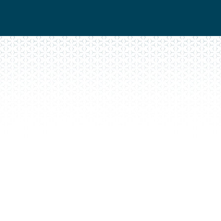
Découvrez nos
réalisations de
portails en alu
Voir tout