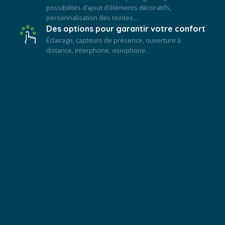
possibilités d’ajout d’éléments décoratifs,
personnalisation des teintes…
Des options pour garantir votre confort
Éclairage, capteurs de présence, ouverture à
distance, interphone, visiophone…
Composez le portail qui
vous correspond
… prenez rendez vous afin que nous vous rappelions
au moment de votre choix pour en discuter
ensemble. C’est gratuit et sans engagement.