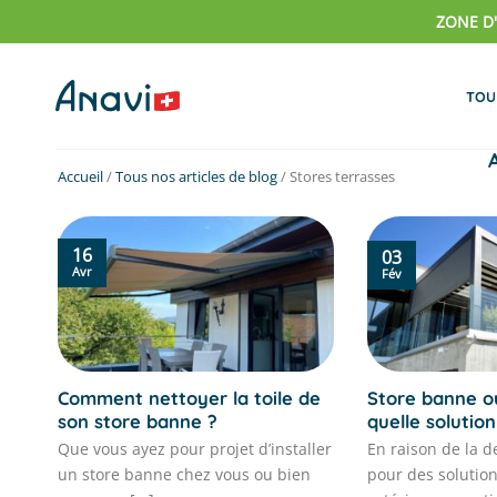
Passer
ZONE D
au
contenu
TOU
Accueil
/
Tous nos articles de blog
/
Stores terrasses
16
03
Avr
Fév
Comment nettoyer la toile de
Store banne o
son store banne ?
quelle solution
Que vous ayez pour projet d’installer
En raison de la 
un store banne chez vous ou bien
pour des solutio