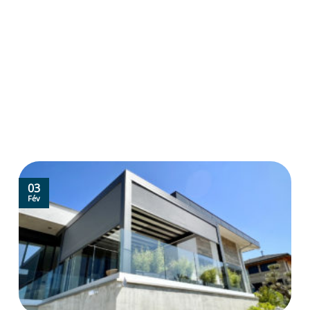
03
Fév