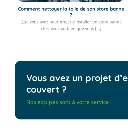
Comment nettoyer la toile de son store banne
?
Que vous ayez pour projet d’installer un store banne
chez vous ou bien que vous [...]
Vous avez un projet d’
couvert ?
Nos équipes sont à votre service !