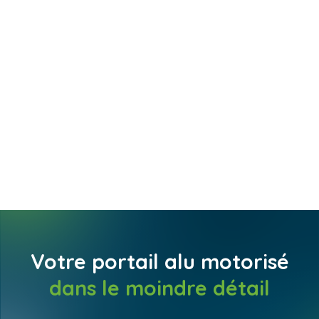
UNE PARFAITE
DURABILITÉ
Anavi garantit des portails
esthétiques et résistants aux
intempéries, sans contraintes
d’entretien particulières, avec
une structure garantie 25 ans
et des motorisations
garanties 3 ans.
Votre portail alu motorisé
dans le moindre détail