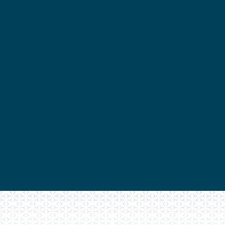
Composez le portail
motorisé qui vous
correspond
… prenez rendez vous afin que nous vous rappelions
au moment de votre choix pour en discuter
ensemble. C’est gratuit et sans engagement.