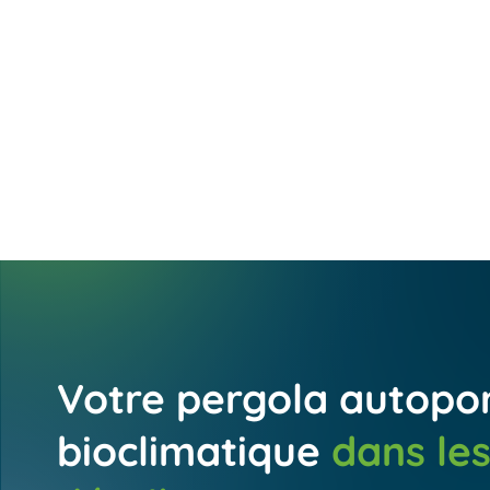
minutieusement
adaptée aux dimensions
sélectionnée pour ses
et à la configuration de
qualités techniques et
l’espace défini, afin d’en
esthétiques, gage d’une
optimiser la protection et
excellente résistance
l’utilisation.
globale et d’une
performance durable.
Votre pergola autopo
bioclimatique
dans le