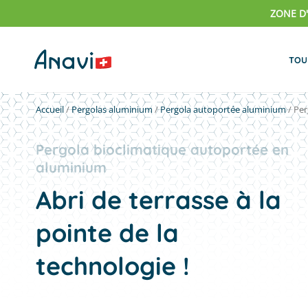
Passer
ZONE D
au
contenu
TOU
Accueil
/
Pergolas aluminium
/
Pergola autoportée aluminium
/
Per
Pergola bioclimatique autoportée en
aluminium
Abri de terrasse à la
pointe de la
technologie !