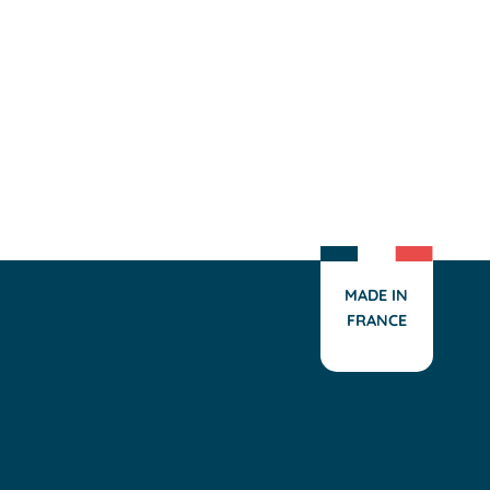
et les matériaux de toiture
façonnée en France, votre
de haute qualité résistent
pergola alu bioclimatique
aux intempéries, au soleil,
autoportée est le fruit du
et à l’usure, garantissant
savoir-faire français, de
ainsi une exceptionnelle
matériaux locaux de
longévité.
qualité et d’une attention
particulière portée aux
détails.
MADE IN
FRANCE