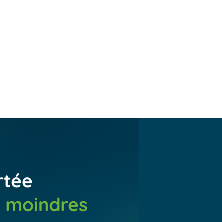
parmi une large gamme
accessoires comme des
de teintes et de finitions
stores, des claustras, des
pour créer un modèle de
panneaux vitrés, des
pergola bioclimatique
systèmes de chauffage et
autoportée unique.
d’éclairage pour un
confort optimal toute
l’année.
rtée
s moindres