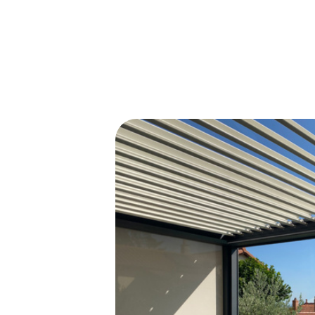
autoportée : lames
orientables ou toile
rétractable !