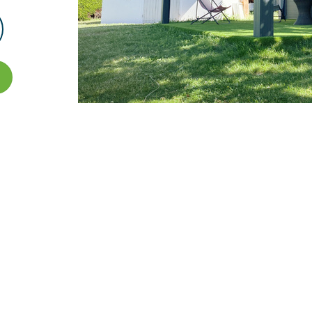
La
pergola autoportée bioclimatique
en alumini
extérieur en un lieu de détente une véritable 
orientables
ou sa
toile rétractable
, ce modèle d
l’ombrage et la circulation d’air, tout en vou
fonctionnelle, elle répond à toutes vos envies, 