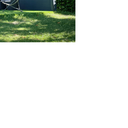
um est l’alliée idéale pour transformer votre espace
pièce à vivre supplémentaire. Grâce à ses
lames
’
abri de terrasse
vous permet de moduler la lumière,
s protégeant lorsque le temps est humide. Moderne et
et offre un confort optimal quelle que soit la saison.