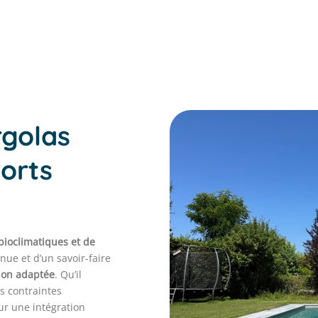
rgolas
ports
bioclimatiques et de
nue et d’un savoir-faire
tion adaptée
. Qu’il
s contraintes
r une intégration