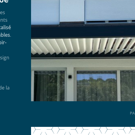
pes
ents
alisé
ables
.
ir-
esign
de la
PA