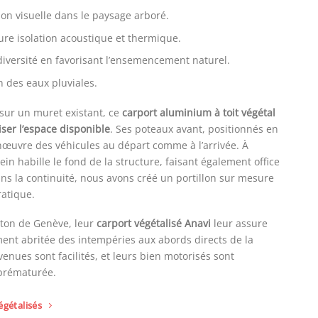
ation visuelle dans le paysage arboré.
eure isolation acoustique et thermique.
odiversité en favorisant l’ensemencement naturel.
on des eaux pluviales.
sur un muret existant, ce
carport aluminium à toit végétal
ser l’espace disponible
. Ses poteaux avant, positionnés en
anœuvre des véhicules au départ comme à l’arrivée. À
ein habille le fond de la structure, faisant également office
ans la continuité, nous avons créé un portillon sur mesure
ratique.
nton de Genève, leur
carport végétalisé Anavi
leur assure
ent abritée des intempéries aux abords directs de la
venues sont facilités, et leurs bien motorisés sont
prématurée.
égétalisés