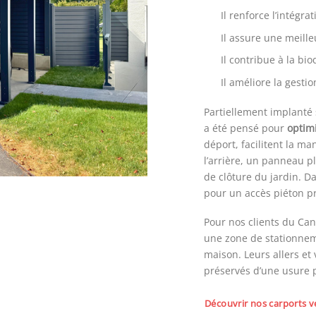
Il renforce l’intégr
Il assure une meill
Il contribue à la bi
Il améliore la gesti
Partiellement implanté 
a été pensé pour
optimi
déport, facilitent la m
l’arrière, un panneau pl
de
clôture du jardin. D
pour un accès piéton p
Pour nos clients du Ca
une zone de stationnem
maison. Leurs allers et 
préservés d’une usure 
Découvrir nos carports v