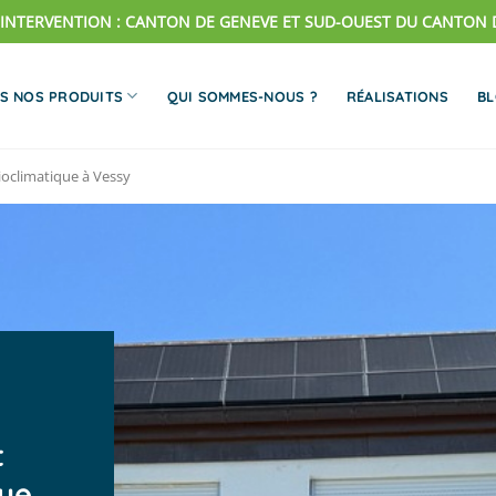
'INTERVENTION : CANTON DE GENEVE ET SUD-OUEST DU CANTON 
S NOS PRODUITS
QUI SOMMES-NOUS ?
RÉALISATIONS
B
ioclimatique à Vessy
t
que