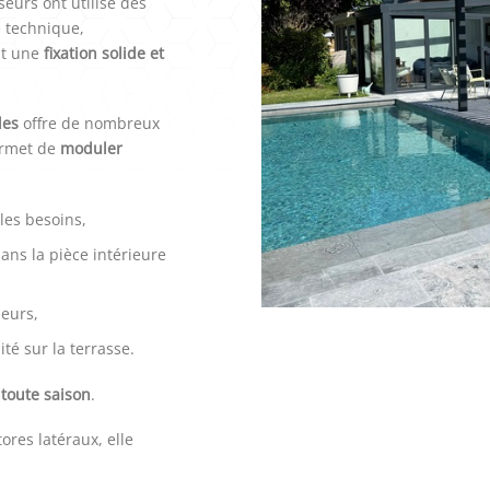
eurs ont utilisé des
e technique,
it une
fixation solide et
les
offre de nombreux
ermet de
moduler
 les besoins,
ans la pièce intérieure
leurs,
ité sur la terrasse.
 toute saison
.
ores latéraux, elle