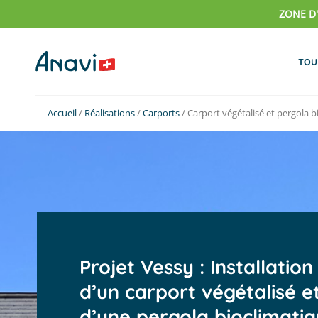
Passer
ZONE D
au
contenu
TOU
Accueil
/
Réalisations
/
Carports
/
Carport végétalisé et pergola b
Projet Vessy : Installation
d’un carport végétalisé e
d’une pergola bioclimati