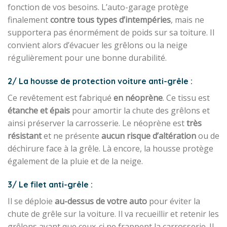
fonction de vos besoins. L’auto-garage protège
finalement
contre tous types d’intempéries
, mais ne
supportera pas énormément de poids sur sa toiture. Il
convient alors d’évacuer les grêlons ou la neige
régulièrement pour une bonne durabilité.
2/ La housse de protection voiture anti-grêle :
Ce revêtement est fabriqué
en néoprène
. Ce tissu est
étanche et épais
pour amortir la chute des grêlons et
ainsi préserver la carrosserie. Le néoprène est
très
résistant
et ne présente
aucun risque d’altération
ou de
déchirure face à la grêle. Là encore, la housse protège
également de la pluie et de la neige.
3/ Le filet anti-grêle :
Il se déploie
au-dessus de votre auto
pour éviter la
chute de grêle sur la voiture. Il va recueillir et retenir les
grêlons avant que ceux-ci ne frappent la carrosserie. Il