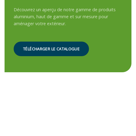
Découvrez un aperçu de notre gamme de produits
aluminium, haut de gamme et sur mesure pour
aménager votre extérieur.
TÉLÉCHARGER LE CATALOGUE
PRODUITS
ÉTUDE
GARANTIS JUSQU'À
PERSONNALISÉE ET