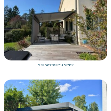
“PERGOSTORE” À VESSY